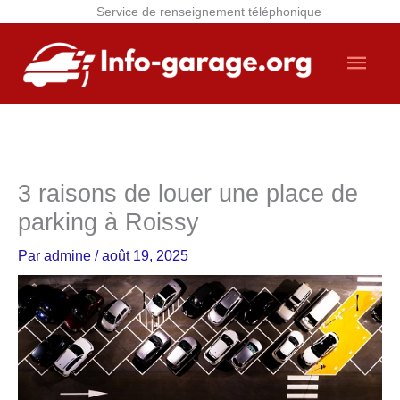
Service de renseignement téléphonique
Aller
Men
au
contenu
princ
3 raisons de louer une place de
parking à Roissy
Par
admine
/
août 19, 2025