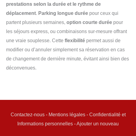
prestations selon la durée et le rythme de
déplacement
.
Parking longue durée
pour ceux qui
partent plusieurs semaines,
option courte durée
pour
les séjours express, ou combinaisons sur-mesure offrant
une vraie souplesse. Cette
flexibilité
permet aussi de
modifier ou d’annuler simplement sa réservation en cas
de changement de dernière minute, évitant ainsi bien des
déconvenues.
Contactez-nous
-
Mentions légales
-
Confidentialité et
Informations personnelles
-
Ajouter un nouveau