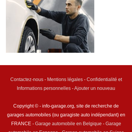
Contactez-nous
-
Mentions légales
-
Confidentialité et
Informations personnelles
-
Ajouter un nouveau
Copyright © - info-garage.org, site de recherche de
garages automobiles (ou garagiste auto indépendant) en
FRANCE -
Garage automobile en Belgique
-
Garage