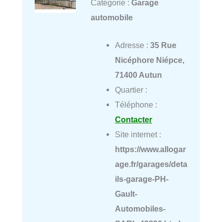
Catégorie :
Garage
automobile
Adresse :
35 Rue
Nicéphore Niépce,
71400 Autun
Quartier :
Téléphone :
Contacter
Site internet :
https://www.allogar
age.fr/garages/deta
ils-garage-PH-
Gault-
Automobiles-