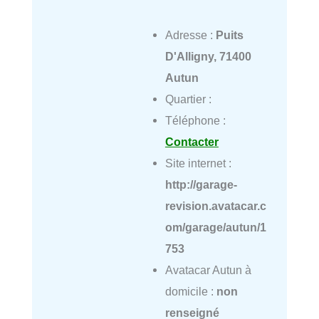
Adresse :
Puits
D'Alligny, 71400
Autun
Quartier :
Téléphone :
Contacter
Site internet :
http://garage-
revision.avatacar.c
om/garage/autun/1
753
Avatacar Autun à
domicile :
non
renseigné