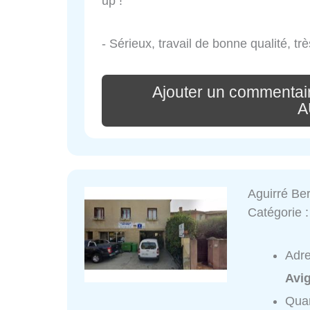
up !
- Sérieux, travail de bonne qualité, trè
Ajouter un comment
A
Aguirré Be
Catégorie 
Adr
Avi
Quar