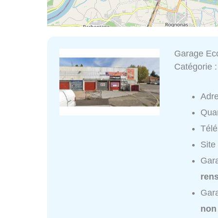
Garage Ec
Catégorie 
Adr
Quar
Tél
Site
Gara
ren
Gara
non