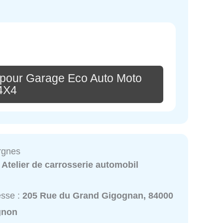
 pour Garage Eco Auto Moto
4X4
rgnes
:
Atelier de carrosserie automobil
esse :
205 Rue du Grand Gigognan, 84000
gnon