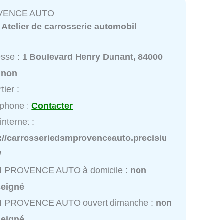
VENCE AUTO
:
Atelier de carrosserie automobil
esse :
1 Boulevard Henry Dunant, 84000
gnon
tier :
éphone :
Contacter
internet :
p://carrosseriedsmprovenceauto.precisiu
/
 PROVENCE AUTO à domicile :
non
seigné
 PROVENCE AUTO ouvert dimanche :
non
seigné