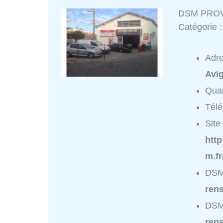
DSM PRO
Catégorie 
Adr
Avi
Quar
Tél
Site 
htt
m.fr
DSM
ren
DSM
ren