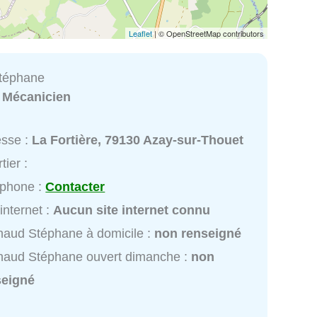
Leaflet
| © OpenStreetMap contributors
Stéphane
:
Mécanicien
esse :
La Fortière, 79130 Azay-sur-Thouet
tier :
éphone :
Contacter
 internet :
Aucun site internet connu
naud Stéphane à domicile :
non renseigné
naud Stéphane ouvert dimanche :
non
seigné