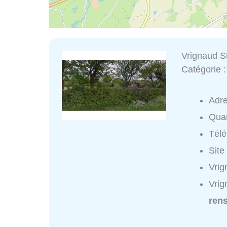
Vrignaud 
Catégorie 
Adr
Quar
Tél
Site
Vrig
Vrig
ren