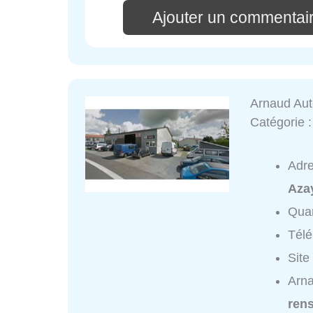
Ajouter un commentair
Arnaud Aut
Catégorie 
Adr
Aza
Quar
Tél
Site
Arna
ren