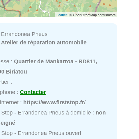
Leaflet
| © OpenStreetMap contributors
 - Errandonea Pneus
:
Atelier de réparation automobile
esse :
Quartier de Mankarroa - RD811,
0 Biriatou
tier :
éphone :
Contacter
 internet :
https://www.firststop.fr/
t Stop - Errandonea Pneus à domicile :
non
seigné
t Stop - Errandonea Pneus ouvert