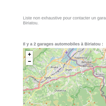
Liste non exhaustive pour contacter un garag
Biriatou.
Il y a 2 garages automobiles à Biriatou :
+
−