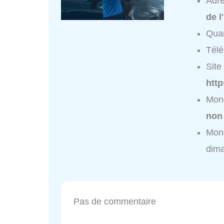
Adr
de l
Quar
Tél
Site 
http
Mond
non
Mond
dim
Pas de commentaire