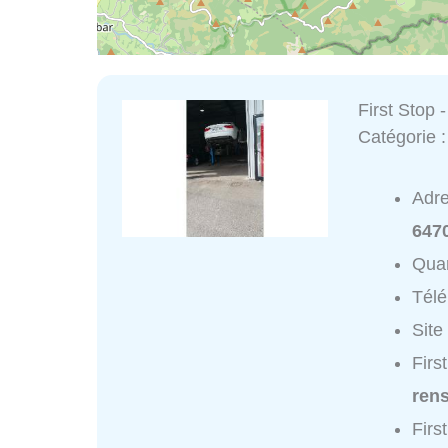
First Stop
Catégorie 
Adr
6470
Quar
Tél
Site
Firs
ren
Firs