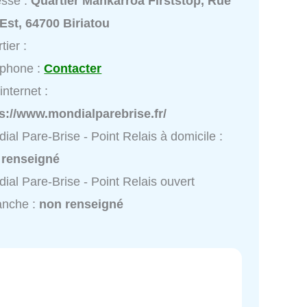
esse :
Quartier Mankarroa Firststop, Rue
'Est, 64700 Biriatou
tier :
éphone :
Contacter
internet :
s://www.mondialparebrise.fr/
ial Pare-Brise - Point Relais à domicile :
 renseigné
ial Pare-Brise - Point Relais ouvert
anche :
non renseigné