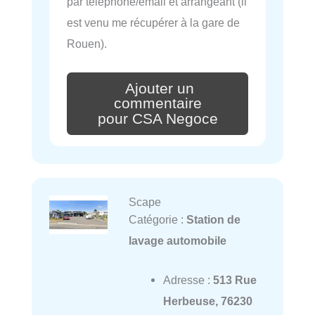
par téléphone/email et arrangeant (il
est venu me récupérer à la gare de
Rouen).
Ajouter un
commentaire
pour CSA Negoce
Scape
Catégorie :
Station de
lavage automobile
Adresse :
513 Rue
Herbeuse, 76230