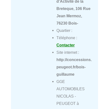
d'Activité de la
Breteque, 106 Rue
Jean Mermoz,
76230 Bois-
Quartier :
Téléphone :
Contacter
Site internet :
http://concessions.
peugeot.fr/bois-
guillaume
GGE
AUTOMOBILES
NICOLAS -
PEUGEOT à