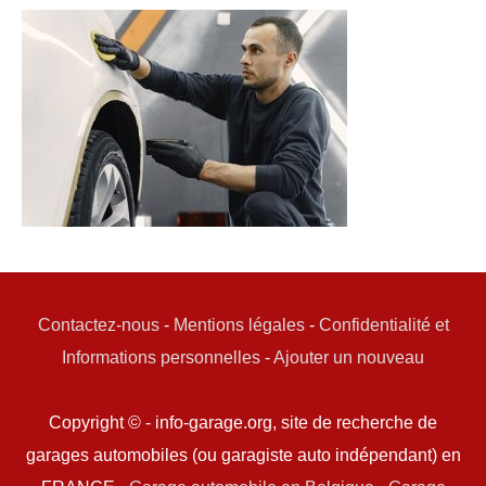
Contactez-nous
-
Mentions légales
-
Confidentialité et
Informations personnelles
-
Ajouter un nouveau
Copyright © - info-garage.org, site de recherche de
garages automobiles (ou garagiste auto indépendant) en