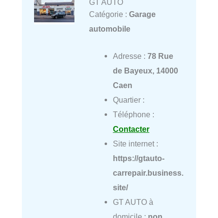
GT AUTO
Catégorie :
Garage
automobile
Adresse :
78 Rue
de Bayeux, 14000
Caen
Quartier :
Téléphone :
Contacter
Site internet :
https://gtauto-
carrepair.business.
site/
GT AUTO à
domicile :
non