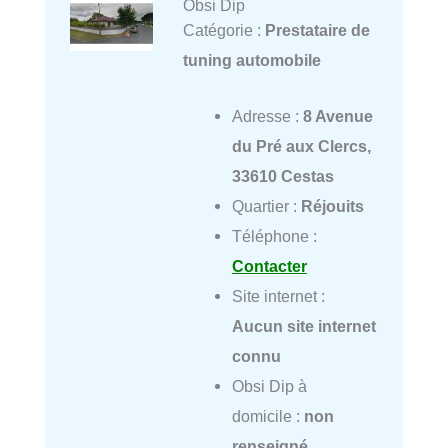
Obsi Dip
Catégorie :
Prestataire de
tuning automobile
Adresse :
8 Avenue
du Pré aux Clercs,
33610 Cestas
Quartier :
Réjouits
Téléphone :
Contacter
Site internet :
Aucun site internet
connu
Obsi Dip à
domicile :
non
renseigné