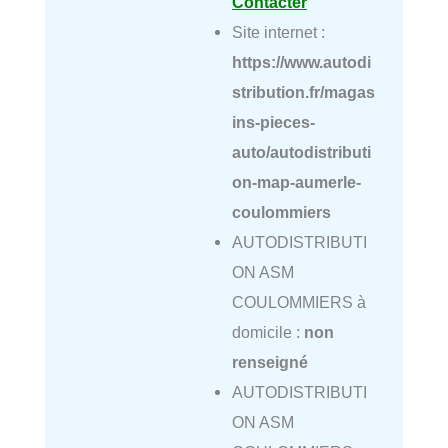
Contacter
Site internet :
https://www.autodi
stribution.fr/magas
ins-pieces-
auto/autodistributi
on-map-aumerle-
coulommiers
AUTODISTRIBUTI
ON ASM
COULOMMIERS à
domicile :
non
renseigné
AUTODISTRIBUTI
ON ASM