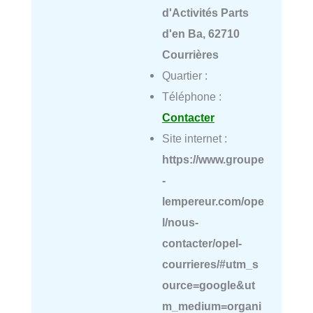
d'Activités Parts
d'en Ba, 62710
Courrières
Quartier :
Téléphone :
Contacter
Site internet :
https://www.groupe
-
lempereur.com/ope
l/nous-
contacter/opel-
courrieres/#utm_s
ource=google&ut
m_medium=organi