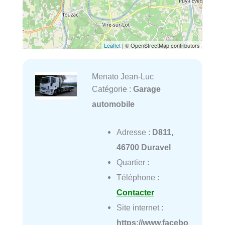
Leaflet
| © OpenStreetMap contributors
Menato Jean-Luc
Catégorie :
Garage
automobile
Adresse :
D811,
46700 Duravel
Quartier :
Téléphone :
Contacter
Site internet :
https://www.facebo