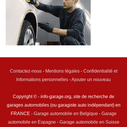
Contactez-nous
-
Mentions légales
-
Confidentialité et
Informations personnelles
-
Ajouter un nouveau
Copyright © - info-garage.org, site de recherche de
garages automobiles (ou garagiste auto indépendant) en
FRANCE -
Garage automobile en Belgique
-
Garage
automobile en Espagne
-
Garage automobile en Suisse