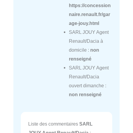
https://concession
naire.renault.fr/gar
age-jouy.html
SARL JOUY Agent
Renault/Dacia à
domicile :
non
renseigné
SARL JOUY Agent
Renault/Dacia
ouvert dimanche :
non renseigné
Liste des commentaires
SARL
JOUY Agent Renault/Dacia
: