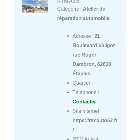
RTM Auto
Catégorie :
Atelier de
réparation automobile
Adresse :
ZI,
Boulevard Valigot
rue Roger
Dambron, 62630
Étaples
Quartier :
Téléphone :
Contacter
Site internet :
https://rtmauto62.fr
/
RTM Auto à