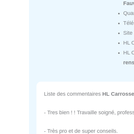
Fauv
Quar
Tél
Site
HL C
HL C
ren
Liste des commentaires
HL Carrosse
- Tres bien ! ! Travaille soigné, profes
- Très pro et de super conseils.