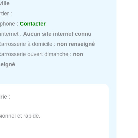
ille
tier :
éphone :
Contacter
 internet :
Aucun site internet connu
arrosserie à domicile :
non renseigné
arrosserie ouvert dimanche :
non
seigné
rie
:
sionnel et rapide.