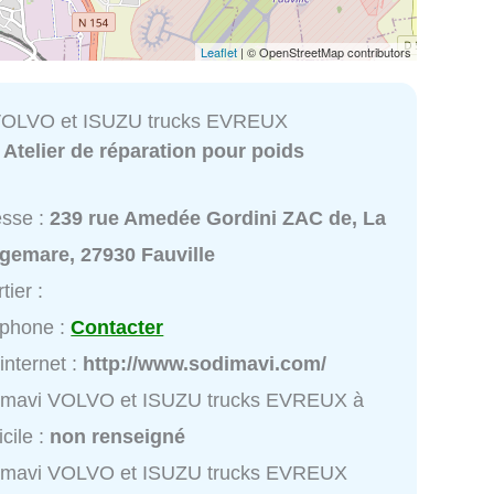
Leaflet
| © OpenStreetMap contributors
VOLVO et ISUZU trucks EVREUX
:
Atelier de réparation pour poids
esse :
239 rue Amedée Gordini ZAC de, La
gemare, 27930 Fauville
tier :
éphone :
Contacter
 internet :
http://www.sodimavi.com/
imavi VOLVO et ISUZU trucks EVREUX à
cile :
non renseigné
imavi VOLVO et ISUZU trucks EVREUX