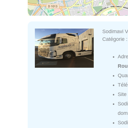
Sodimavi 
Catégorie 
Adr
Rou
Quar
Tél
Site
Sod
domi
Sod