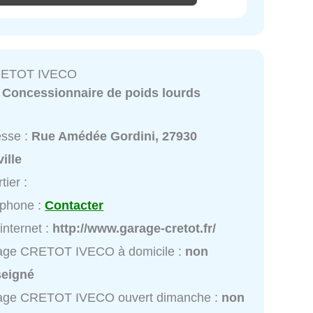
RETOT IVECO
:
Concessionnaire de poids lourds
esse :
Rue Amédée Gordini, 27930
ille
tier :
éphone :
Contacter
 internet :
http://www.garage-cretot.fr/
age CRETOT IVECO à domicile :
non
seigné
age CRETOT IVECO ouvert dimanche :
non