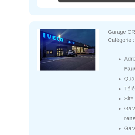
Garage C
Catégorie 
Adr
Fauv
Quar
Tél
Site
Gar
ren
Gar