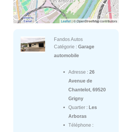
Leaflet
| © OpenStreetMap contributors
Fandos Autos
Catégorie :
Garage
automobile
Adresse :
26
Avenue de
Chantelot, 69520
Grigny
Quartier :
Les
Arboras
Téléphone :