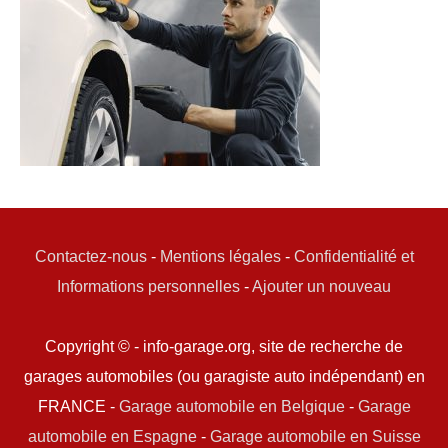
Contactez-nous
-
Mentions légales
-
Confidentialité et
Informations personnelles
-
Ajouter un nouveau
Copyright © - info-garage.org, site de recherche de
garages automobiles (ou garagiste auto indépendant) en
FRANCE -
Garage automobile en Belgique
-
Garage
automobile en Espagne
-
Garage automobile en Suisse