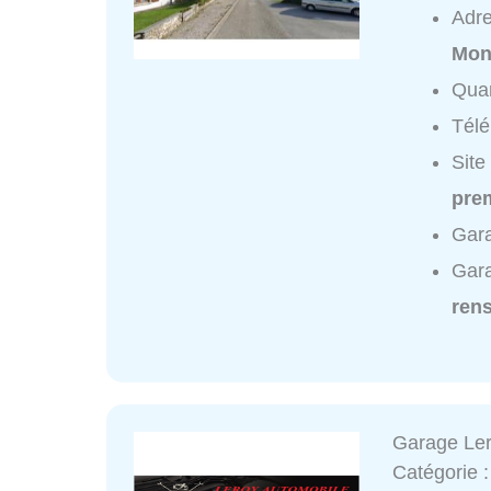
Adr
Mon
Quar
Tél
Site
prem
Gara
Gara
ren
Garage Ler
Catégorie 