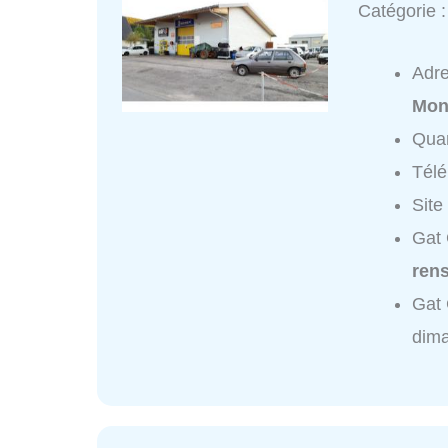
Catégorie 
Adr
Mon
Quar
Tél
Site
Gat 
ren
Gat 
dim