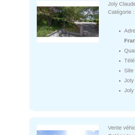
Joly Claud
Catégorie 
Adr
Fra
Quar
Tél
Site
Joly
Joly
Vente véhi