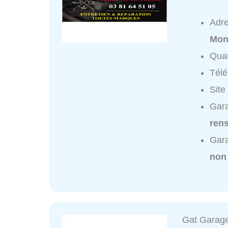
Adr
Mon
Quar
Tél
Site
Gara
ren
Gara
non
Gat Garage