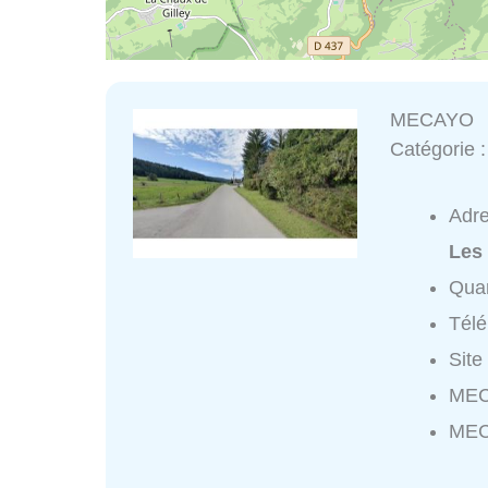
MECAYO
Catégorie 
Adr
Les
Quar
Tél
Site
MEC
MEC