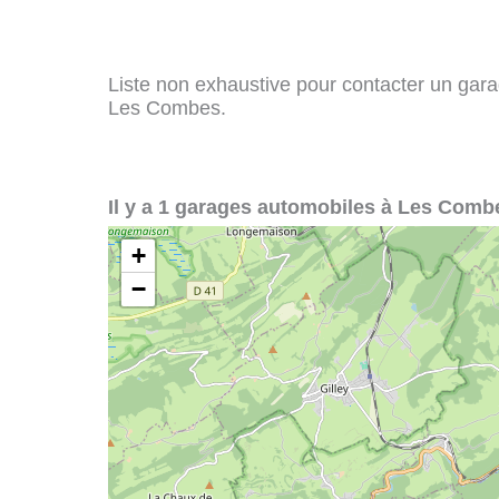
Liste non exhaustive pour contacter un garag
Les Combes.
Il y a 1 garages automobiles à Les Comb
+
−