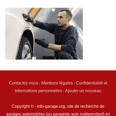
Contactez-nous
-
Mentions légales
-
Confidentialité et
Informations personnelles
-
Ajouter un nouveau
Copyright © - info-garage.org, site de recherche de
garages automobiles (ou garagiste auto indépendant) en