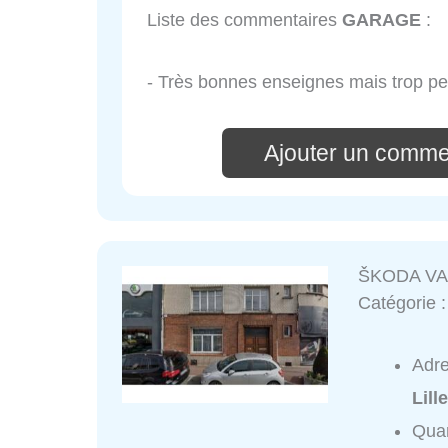
Liste des commentaires
GARAGE
:
- Très bonnes enseignes mais trop pet
Ajouter un comm
ŠKODA V
Catégorie 
Adr
Lill
Quar