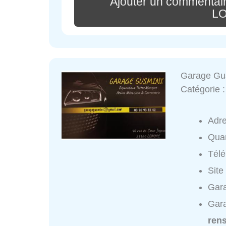
Ajouter un commenta
L
Garage Gu
Catégorie 
Adr
Quar
Tél
Site
Gara
Gara
ren