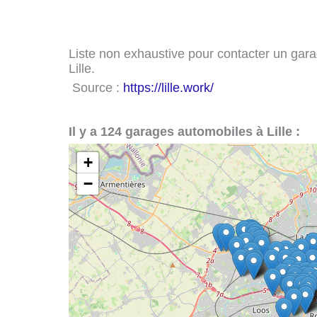
Liste non exhaustive pour contacter un garag
Lille.
Source :
https://lille.work/
Il y a 124 garages automobiles à Lille :
+
−