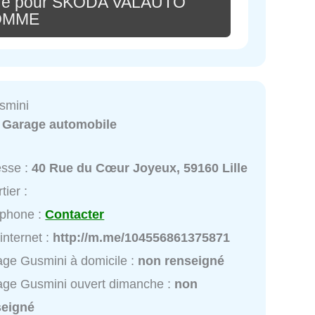
ire pour ŠKODA VALAUTO
OMME
smini
:
Garage automobile
esse :
40 Rue du Cœur Joyeux, 59160 Lille
tier :
éphone :
Contacter
 internet :
http://m.me/104556861375871
ge Gusmini à domicile :
non renseigné
ge Gusmini ouvert dimanche :
non
seigné