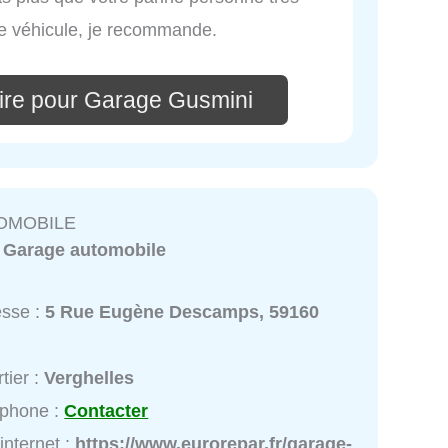
tre véhicule, je recommande.
ire pour Garage Gusmini
OMOBILE
:
Garage automobile
esse :
5 Rue Eugène Descamps, 59160
e
tier :
Verghelles
éphone :
Contacter
 internet :
https://www.eurorepar.fr/garage-