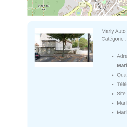
Marly Auto
Catégorie 
Adr
Marl
Quar
Tél
Site
Marl
Marl