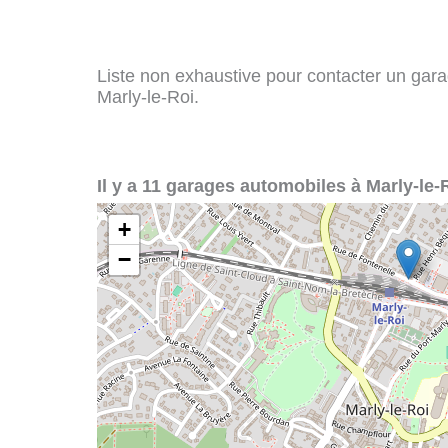
Liste non exhaustive pour contacter un garag
Marly-le-Roi.
Il y a 11 garages automobiles à Marly-le-R
+
−