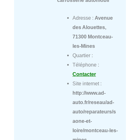
carrosserie automobil
Adresse :
Avenue
des Alouettes,
71300 Montceau-
les-Mines
Quartier :
Téléphone :
Contacter
Site internet :
http://www.ad-
auto.fr/reseau/ad-
auto/reparateurs/s
aone-et-
loire/montceau-les-
mines