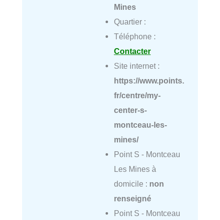
Mines
Quartier :
Téléphone :
Contacter
Site internet :
https://www.points.
fr/centre/my-
center-s-
montceau-les-
mines/
Point S - Montceau
Les Mines à
domicile :
non
renseigné
Point S - Montceau