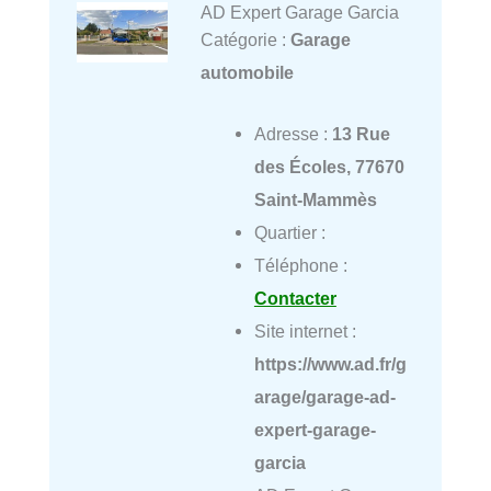
AD Expert Garage Garcia
Catégorie :
Garage
automobile
Adresse :
13 Rue
des Écoles, 77670
Saint-Mammès
Quartier :
Téléphone :
Contacter
Site internet :
https://www.ad.fr/g
arage/garage-ad-
expert-garage-
garcia