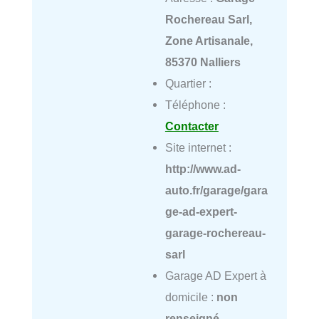
Rochereau Sarl,
Zone Artisanale,
85370 Nalliers
Quartier :
Téléphone :
Contacter
Site internet :
http://www.ad-
auto.fr/garage/gara
ge-ad-expert-
garage-rochereau-
sarl
Garage AD Expert à
domicile :
non
renseigné