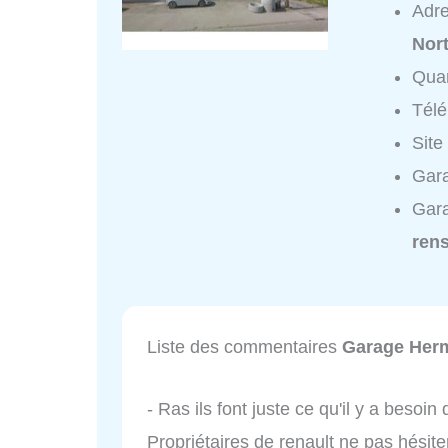
Adr
Nor
Quar
Tél
Site
Gara
Gara
ren
Liste des commentaires
Garage Her
- Ras ils font juste ce qu'il y a besoi
Propriétaires de renault ne pas hésit