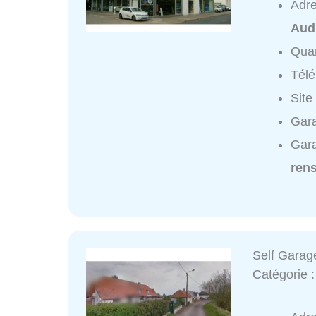
Adr
Aud
Quar
Tél
Site
Gara
Gara
ren
Self Garag
Catégorie 