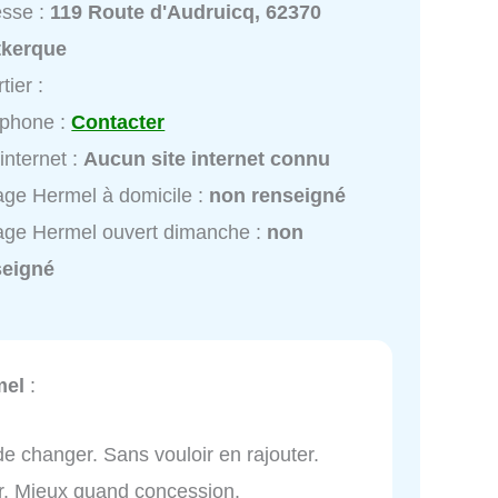
esse :
119 Route d'Audruicq, 62370
tkerque
tier :
éphone :
Contacter
 internet :
Aucun site internet connu
ge Hermel à domicile :
non renseigné
ge Hermel ouvert dimanche :
non
seigné
mel
:
n de changer. Sans vouloir en rajouter.
er. Mieux quand concession.