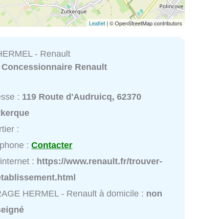
Leaflet
| © OpenStreetMap contributors
ERMEL - Renault
:
Concessionnaire Renault
esse :
119 Route d'Audruicq, 62370
tkerque
tier :
éphone :
Contacter
 internet :
https://www.renault.fr/trouver-
etablissement.html
AGE HERMEL - Renault à domicile :
non
seigné