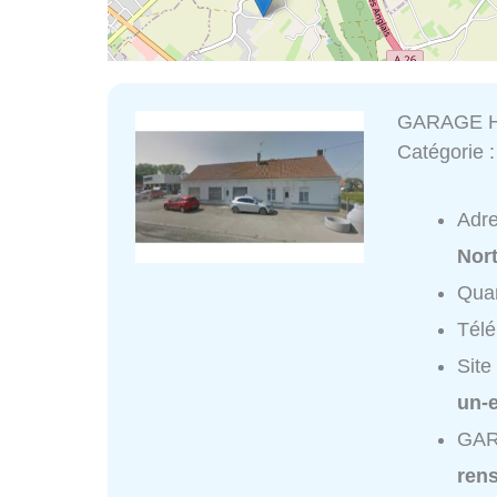
GARAGE H
Catégorie 
Adr
Nor
Quar
Tél
Site
un-
GAR
ren