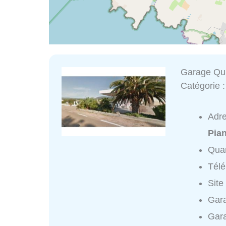
Garage Quil
Catégorie 
Adr
Pian
Quar
Tél
Site
Gara
Gara