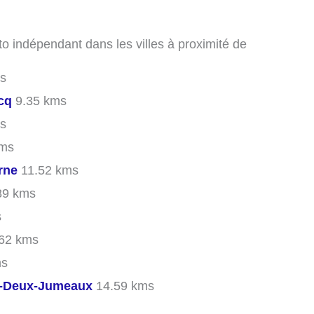
o indépendant dans les villes à proximité de
s
cq
9.35 kms
s
kms
rne
11.52 kms
89 kms
s
62 kms
ms
s-Deux-Jumeaux
14.59 kms