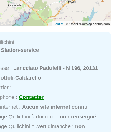
Leaflet
| © OpenStreetMap contributors
ichini
:
Station-service
esse :
Lancciato Padulelli - N 196, 20131
ottoli-Caldarello
tier :
éphone :
Contacter
 internet :
Aucun site internet connu
ge Quilichini à domicile :
non renseigné
ge Quilichini ouvert dimanche :
non