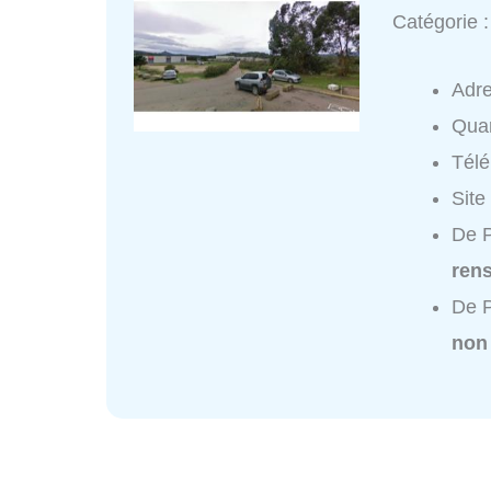
Catégorie 
Adr
Quar
Tél
Site
De P
ren
De P
non