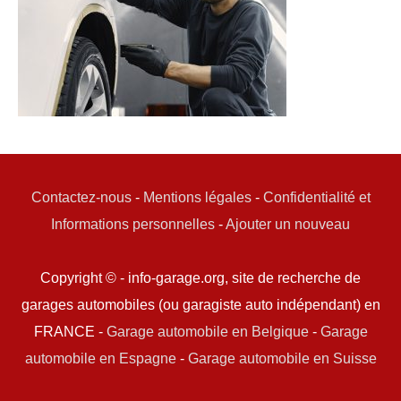
Contactez-nous
-
Mentions légales
-
Confidentialité et
Informations personnelles
-
Ajouter un nouveau
Copyright © - info-garage.org, site de recherche de
garages automobiles (ou garagiste auto indépendant) en
FRANCE -
Garage automobile en Belgique
-
Garage
automobile en Espagne
-
Garage automobile en Suisse