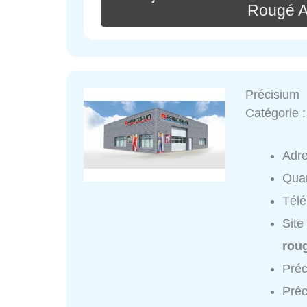
Rougé A
Précisium
Catégorie 
Adr
Quar
Tél
Site
rou
Préc
Préc