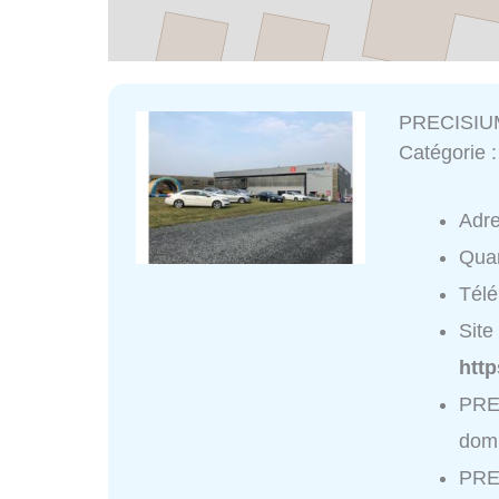
PRECISIUM
Catégorie 
Adr
Quar
Tél
Site 
http
PRE
domi
PRE