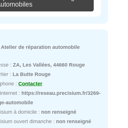
utomobiles
:
Atelier de réparation automobile
esse :
ZA, Les Vallées, 44660 Rouge
tier :
La Butte Rouge
éphone :
Contacter
 internet :
https://reseau.precisium.fr/3269-
ge-automobile
isium à domicile :
non renseigné
isium ouvert dimanche :
non renseigné