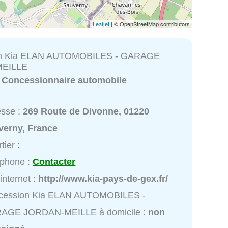
Leaflet
| © OpenStreetMap contributors
on Kia ELAN AUTOMOBILES - GARAGE
EILLE
:
Concessionnaire automobile
esse :
269 Route de Divonne, 01220
verny, France
tier :
éphone :
Contacter
 internet :
http://www.kia-pays-de-gex.fr/
cession Kia ELAN AUTOMOBILES -
AGE JORDAN-MEILLE à domicile :
non