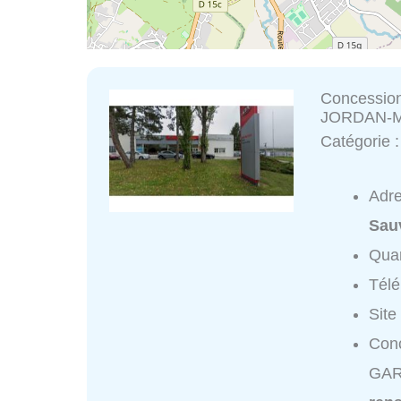
Concessi
JORDAN-M
Catégorie 
Adr
Sau
Quar
Tél
Site
Con
GAR