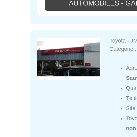
AUTOMOBILES - GA
Toyota - J
Catégorie 
Adr
Sau
Quar
Tél
Site
Toyo
non