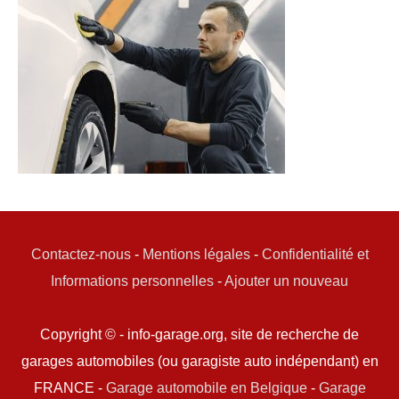
Contactez-nous
-
Mentions légales
-
Confidentialité et
Informations personnelles
-
Ajouter un nouveau
Copyright © - info-garage.org, site de recherche de
garages automobiles (ou garagiste auto indépendant) en
FRANCE -
Garage automobile en Belgique
-
Garage