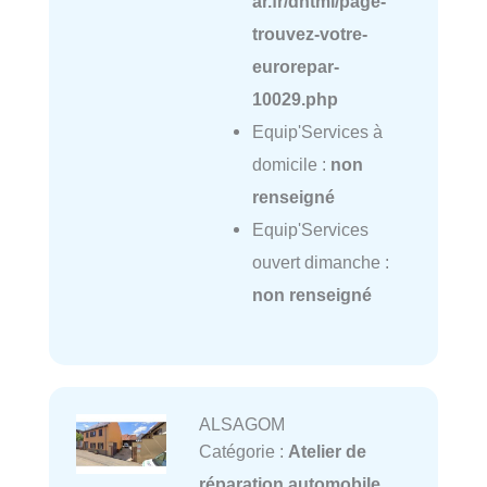
ar.fr/dhtml/page-
trouvez-votre-
eurorepar-
10029.php
Equip'Services à
domicile :
non
renseigné
Equip'Services
ouvert dimanche :
non renseigné
ALSAGOM
Catégorie :
Atelier de
réparation automobile