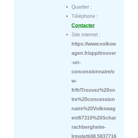
Quartier :
Téléphone :
Contacter
Site internet :
https://www.volksw
agen.fr/app/trouver
-un-
concessionnaire/v
w-
fr/fr/Trouvez%20vo
tre%20concession
naire%20Volkswag
en/67310%20Schar
rachbergheim-
Irmstett/48.5937716