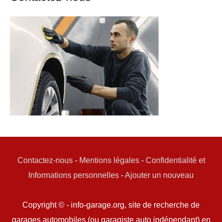
Contactez-nous
-
Mentions légales
-
Confidentialité et
Informations personnelles
-
Ajouter un nouveau
Copyright © - info-garage.org, site de recherche de
garages automobiles (ou garagiste auto indépendant) en