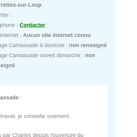
rrettes-sur-Loup
tier :
éphone :
Contacter
 internet :
Aucun site internet connu
age Camassade à domicile :
non renseigné
age Camassade ouvert dimanche :
non
seigné
assade
:
ravail, je conseille vivement.
s par Charles depuis l'ouverture du