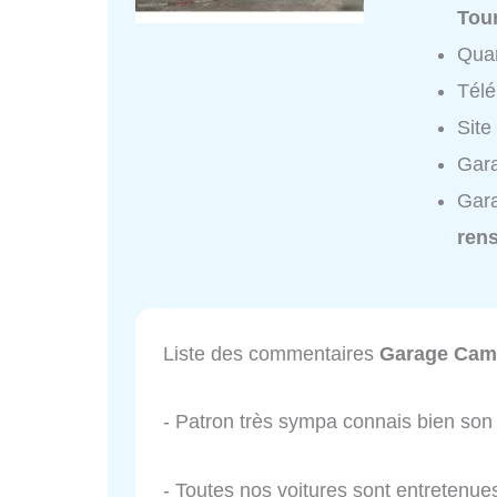
Tou
Quar
Tél
Site
Gar
Gar
ren
Liste des commentaires
Garage Cam
- Patron très sympa connais bien son t
- Toutes nos voitures sont entretenue