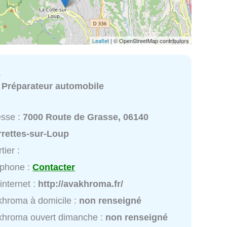
Leaflet
| © OpenStreetMap contributors
a
:
Préparateur automobile
esse :
7000 Route de Grasse, 06140
rrettes-sur-Loup
tier :
éphone :
Contacter
 internet :
http://avakhroma.fr/
hroma à domicile :
non renseigné
khroma ouvert dimanche :
non renseigné