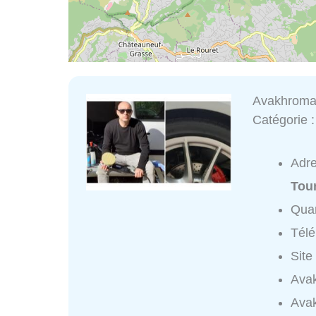
Avakhrom
Catégorie 
Adr
Tou
Quar
Tél
Site
Avak
Ava