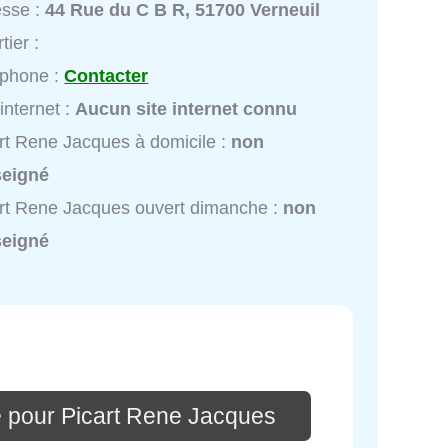
esse :
44 Rue du C B R, 51700 Verneuil
tier :
éphone :
Contacter
 internet :
Aucun site internet connu
rt Rene Jacques à domicile :
non
seigné
rt Rene Jacques ouvert dimanche :
non
seigné
 pour Picart Rene Jacques