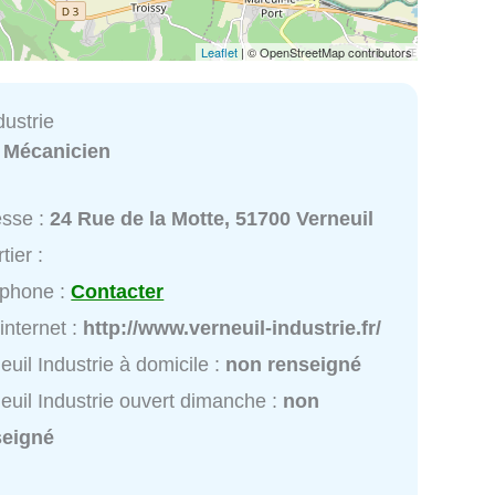
Leaflet
| © OpenStreetMap contributors
dustrie
:
Mécanicien
esse :
24 Rue de la Motte, 51700 Verneuil
tier :
éphone :
Contacter
 internet :
http://www.verneuil-industrie.fr/
euil Industrie à domicile :
non renseigné
euil Industrie ouvert dimanche :
non
seigné