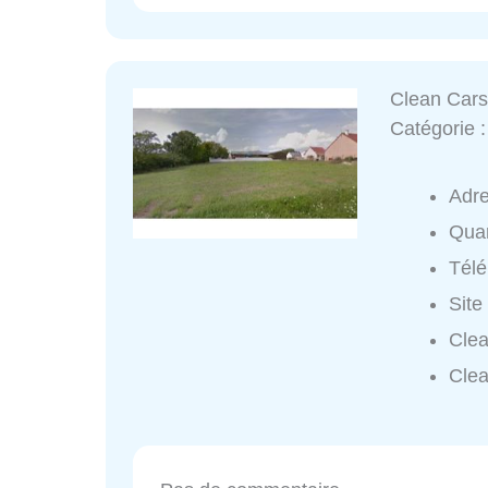
Clean Car
Catégorie 
Adr
Quar
Tél
Site
Clea
Clea