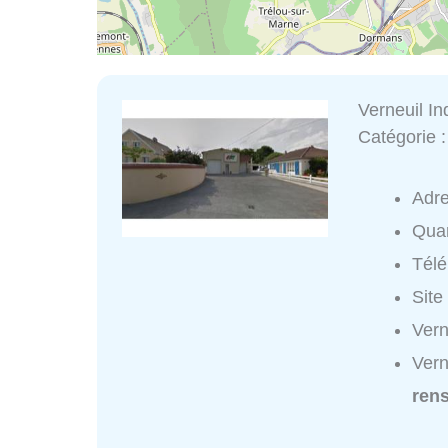
Verneuil In
Catégorie 
Adr
Quar
Tél
Site
Vern
Vern
ren