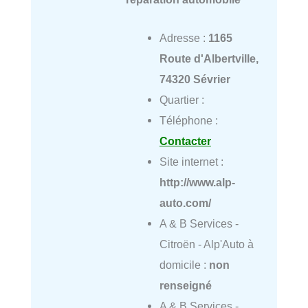
Adresse :
1165
Route d'Albertville,
74320 Sévrier
Quartier :
Téléphone :
Contacter
Site internet :
http://www.alp-
auto.com/
A & B Services -
Citroën - Alp'Auto à
domicile :
non
renseigné
A & B Services -