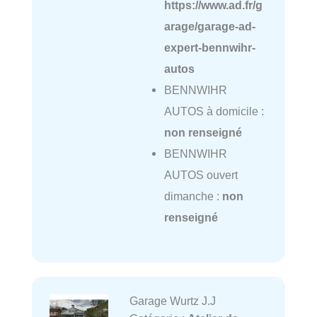
https://www.ad.fr/g
arage/garage-ad-
expert-bennwihr-
autos
BENNWIHR
AUTOS à domicile :
non renseigné
BENNWIHR
AUTOS ouvert
dimanche :
non
renseigné
Garage Wurtz J.J