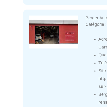
Berger Aut
Catégorie 
Adr
Carr
Quar
Tél
Site 
http
sur-
Berg
ren