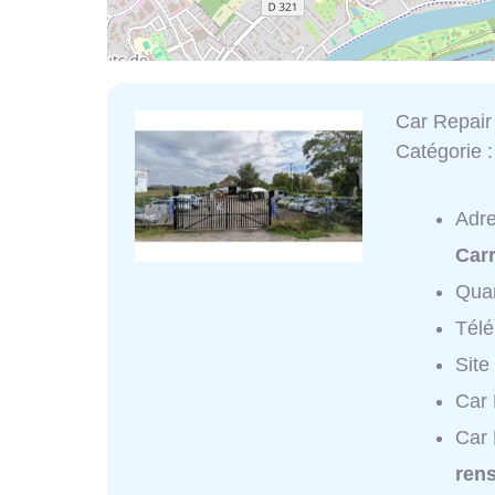
Car Repair
Catégorie 
Adr
Carr
Quar
Tél
Site
Car 
Car 
ren