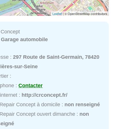
Leaflet
| © OpenStreetMap contributors
 Concept
:
Garage automobile
esse :
297 Route de Saint-Germain, 78420
ières-sur-Seine
tier :
éphone :
Contacter
 internet :
http://crconcept.fr/
Repair Concept à domicile :
non renseigné
Repair Concept ouvert dimanche :
non
seigné