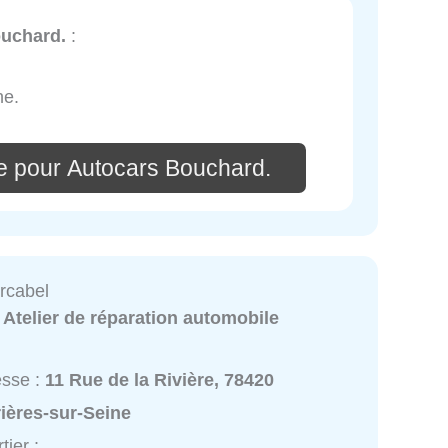
uchard.
:
ne.
e pour Autocars Bouchard.
rcabel
:
Atelier de réparation automobile
esse :
11 Rue de la Rivière, 78420
ières-sur-Seine
tier :