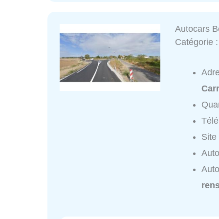
Autocars B
Catégorie 
Adr
Carr
Quar
Tél
Site
Auto
Auto
ren