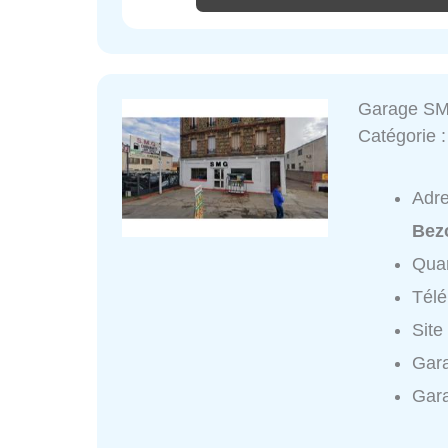
Garage S
Catégorie 
Adr
Bez
Quar
Tél
Site
Gar
Gar