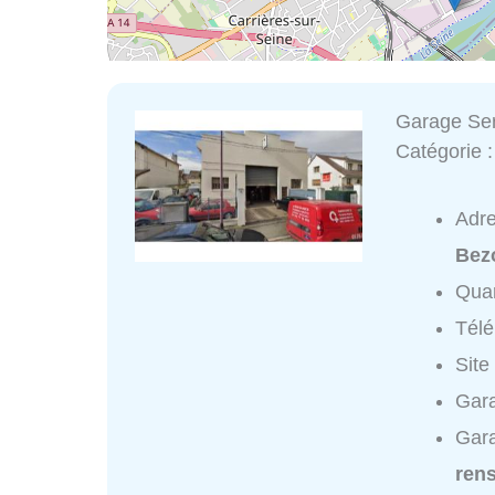
Garage Se
Catégorie 
Adr
Bez
Quar
Tél
Site
Gara
Gara
ren