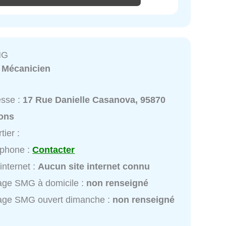
MG
:
Mécanicien
esse :
17 Rue Danielle Casanova, 95870
ons
tier :
éphone :
Contacter
 internet :
Aucun site internet connu
age SMG à domicile :
non renseigné
age SMG ouvert dimanche :
non renseigné