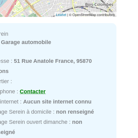
Leaflet
| © OpenStreetMap contributors
rein
:
Garage automobile
esse :
51 Rue Anatole France, 95870
ons
tier :
éphone :
Contacter
 internet :
Aucun site internet connu
ge Serein à domicile :
non renseigné
ge Serein ouvert dimanche :
non
seigné