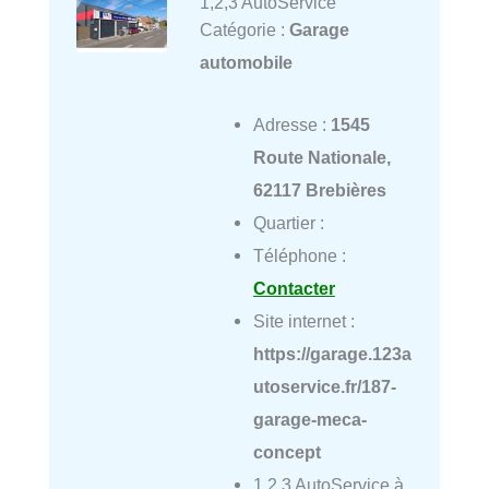
1,2,3 AutoService
Catégorie :
Garage
automobile
Adresse :
1545
Route Nationale,
62117 Brebières
Quartier :
Téléphone :
Contacter
Site internet :
https://garage.123a
utoservice.fr/187-
garage-meca-
concept
1,2,3 AutoService à