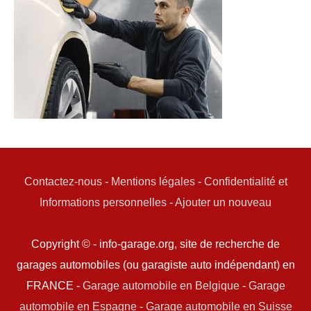
Contactez-nous
-
Mentions légales
-
Confidentialité et
Informations personnelles
-
Ajouter un nouveau
Copyright © - info-garage.org, site de recherche de
garages automobiles (ou garagiste auto indépendant) en
FRANCE -
Garage automobile en Belgique
-
Garage
automobile en Espagne
-
Garage automobile en Suisse