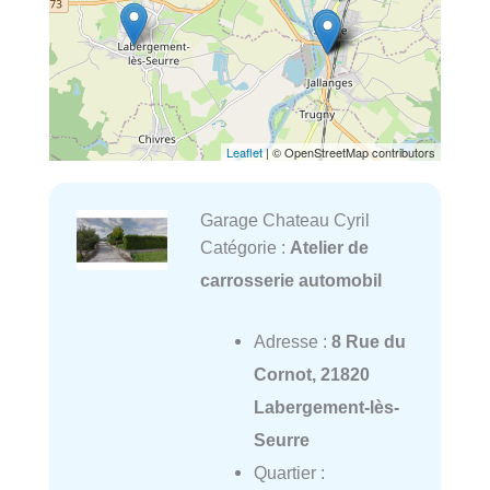
Leaflet
| © OpenStreetMap contributors
Garage Chateau Cyril
Catégorie :
Atelier de
carrosserie automobil
Adresse :
8 Rue du
Cornot, 21820
Labergement-lès-
Seurre
Quartier :