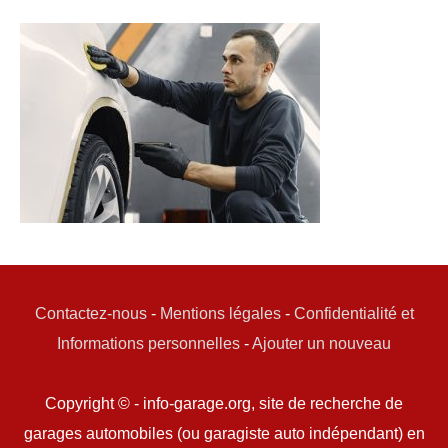
Contactez-nous
-
Mentions légales
-
Confidentialité et
Informations personnelles
-
Ajouter un nouveau
Copyright © - info-garage.org, site de recherche de
garages automobiles (ou garagiste auto indépendant) en