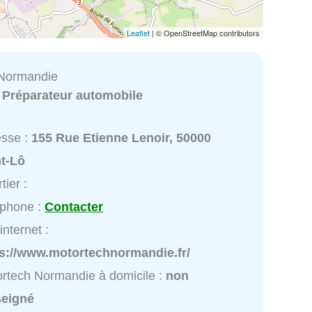
Leaflet
| © OpenStreetMap contributors
 Normandie
:
Préparateur automobile
esse :
155 Rue Etienne Lenoir, 50000
nt-Lô
tier :
éphone :
Contacter
internet :
ps://www.motortechnormandie.fr/
rtech Normandie à domicile :
non
seigné