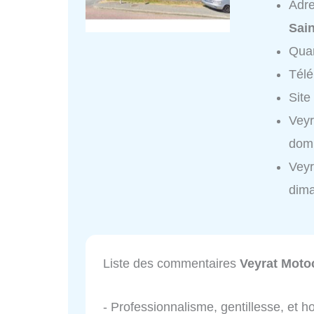
Adr
Sai
Quar
Tél
Site
Veyr
domi
Veyr
dim
Liste des commentaires
Veyrat Motoc
- Professionnalisme, gentillesse, et ho