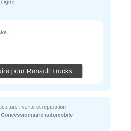
seigné
cks
:
ire pour Renault Trucks
culture : vente et réparation
:
Concessionnaire automobile