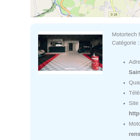
Motortech
Catégorie 
Adr
Sai
Quar
Tél
Site 
htt
Moto
ren