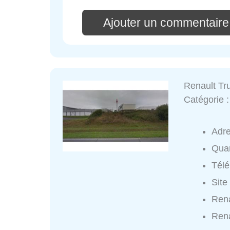
Ajouter un commentaire
Renault Tr
Catégorie 
Adr
Quar
Tél
Site
Rena
Rena