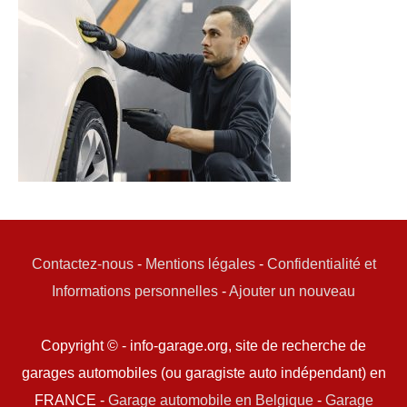
Contactez-nous
-
Mentions légales
-
Confidentialité et
Informations personnelles
-
Ajouter un nouveau
Copyright © - info-garage.org, site de recherche de
garages automobiles (ou garagiste auto indépendant) en
FRANCE -
Garage automobile en Belgique
-
Garage