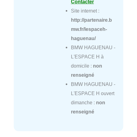
Contacter
Site internet :
http://partenaire.b
mw.fr/lespaceh-
haguenau/
BMW HAGUENAU -
L'ESPACE H à
domicile :
non
renseigné
BMW HAGUENAU -
L'ESPACE H ouvert
dimanche :
non
renseigné