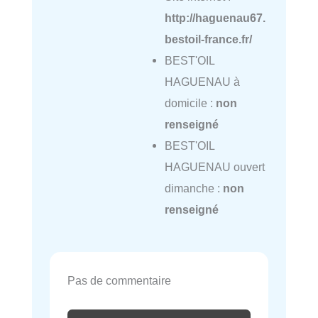
http://haguenau67.
bestoil-france.fr/
BEST'OIL
HAGUENAU à
domicile :
non
renseigné
BEST'OIL
HAGUENAU ouvert
dimanche :
non
renseigné
Pas de commentaire